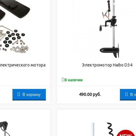
электрического мотора
Электромотор Haibo D34
В наличии
В корзину
В 
490.00
руб.