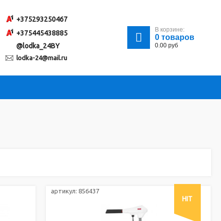
+375293250467
В корзине:
+375445438885
0
товаров
@lodka_24BY
0.00
руб
lodka-24@mail.ru
артикул:
856437
HIT