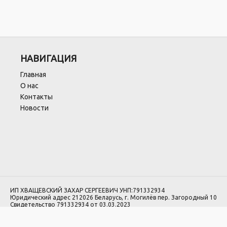
НАВИГАЦИЯ
Главная
О нас
Контакты
Новости
ИП ХВАЩЕВСКИЙ ЗАХАР СЕРГЕЕВИЧ УНП:791332934
Юридический адрес 212026 Беларусь, г. Могилёв пер. Загородный 10
Свидетельство 791332934 от 03.03.2023
Регистрационный орган: Администрация Ленинского р-на г. Могилева.
Регистрация в Торговом реестре РБ: №744742 от 20.03.2025