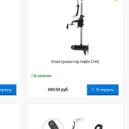
Электромотор Haibo D44
В наличии
корзину
В корзину
690.00
руб.