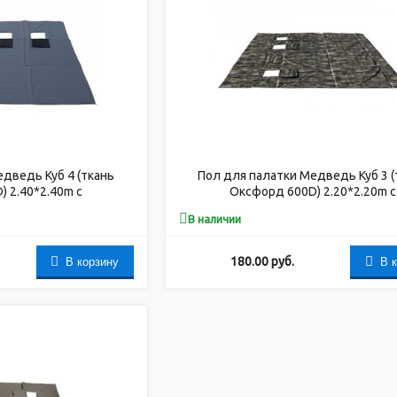
дведь Куб 4 (ткань
Пол для палатки Медведь Куб 3 (
 2.40*2.40m с
Оксфорд 600D) 2.20*2.20m с
ерстиями под лунки
закрывающимися отверстиями под
В наличии
В корзину
В 
180.00
руб.