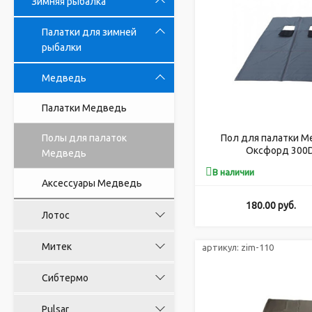
Зимняя рыбалка
Палатки для зимней
рыбалки
Медведь
Палатки Медведь
Полы для палаток
Пол для палатки Ме
Оксфорд 300D)
Медведь
закрывающимися отв
В наличии
Аксессуары Медведь
180.00
руб.
Лотос
Митек
артикул:
zim-110
Сибтермо
Pulsar