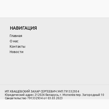
НАВИГАЦИЯ
Главная
О нас
Контакты
Новости
ИП ХВАЩЕВСКИЙ ЗАХАР СЕРГЕЕВИЧ УНП:791332934
Юридический адрес 212026 Беларусь, г. Могилёв пер. Загородный 10
Свидетельство 791332934 от 03.03.2023
Регистрационный орган: Администрация Ленинского р-на г. Могилева.
Регистрация в Торговом реестре РБ: №744742 от 20.03.2025