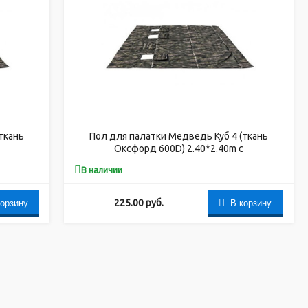
ткань
Пол для палатки Медведь Куб 4 (ткань
Оксфорд 600D) 2.40*2.40m с
 лунки
закрывающимися отверстиями под лунки
В наличии
корзину
В корзину
225.00
руб.