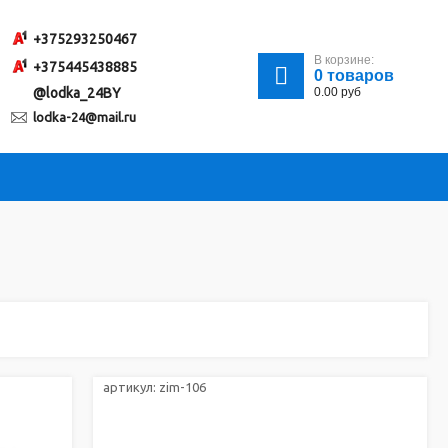
+375293250467
В корзине:
+375445438885
0
товаров
@lodka_24BY
0.00
руб
lodka-24@mail.ru
артикул:
zim-106