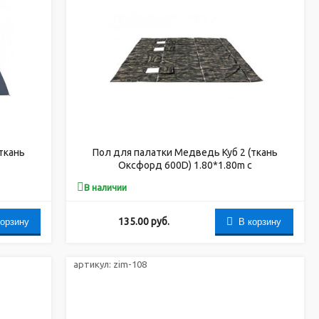
ткань
Пол для палатки Медведь Куб 2 (ткань
Оксфорд 600D) 1.80*1.80m с
 лунки
закрывающимися отверстиями под лунки
В наличии
корзину
В корзину
135.00
руб.
артикул:
zim-108