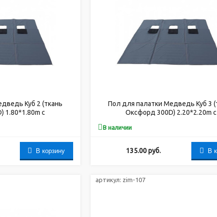
дведь Куб 2 (ткань
Пол для палатки Медведь Куб 3 (
 1.80*1.80m с
Оксфорд 300D) 2.20*2.20m с
ерстиями под лунки
закрывающимися отверстиями под
В наличии
В корзину
В 
135.00
руб.
артикул:
zim-107