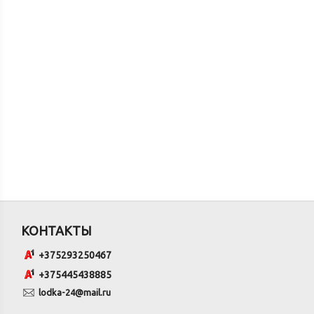
КОНТАКТЫ
+375293250467
+375445438885
lodka-24@mail.ru