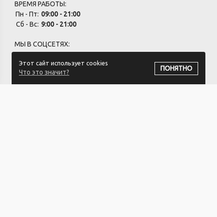
ВРЕМЯ РАБОТЫ:
Пн - Пт:
09:00 - 21:00
Сб - Вс:
9:00 - 21:00
МЫ В СОЦСЕТЯХ:
Этот сайт использует cookies
ПОНЯТНО
Что это значит?
ПОДПИСАТЬСЯ НА РАССЫЛКУ
ИП ХВАЩЕВСКИЙ ЗАХАР СЕРГЕЕВИЧ УНП:791332934
Юридический адрес 212026 Беларусь, г. Могилёв пер. Загородный
10
Свидетельство 791332934 от 03.03.2023
Регистрационный орган: Администрация Ленинского р-на г.
Могилева.
Регистрация в Торговом реестре РБ: №744742 от 20.03.2025