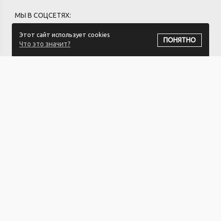
МЫ В СОЦСЕТЯХ:
Этот сайт использует cookies
ПОНЯТНО
Что это значит?
ПОДПИСАТЬСЯ НА РАССЫЛКУ
ИП ХВАЩЕВСКИЙ ЗАХАР СЕРГЕЕВИЧ УНП:791332934
Юридический адрес 212026 Беларусь, г. Могилёв пер. Загородный
10
Свидетельство 791332934 от 03.03.2023
Регистрационный орган: Администрация Ленинского р-на г.
Могилева.
Регистрация в Торговом реестре РБ: №744742 от 20.03.2025
© 2016-2025 "ЛОДКА 24"