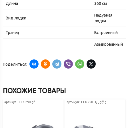
Длина
360 см
Надувная
Вид лодки
лодка
Транец
Встроенный
Армированный
Материал
ПВХ
Моторно-
Поделиться:
Тип
гребная
Киль
Надувной
ПОХОЖИЕ ТОВАРЫ
Ширина кокпита
73.2 см
артикул: T-LX-290 gf
Производитель
артикул: T-LX-290 НД gf/lg
Таймень
Количество сидячих мест
2 шт.
Kоличество гермоотсеков
4